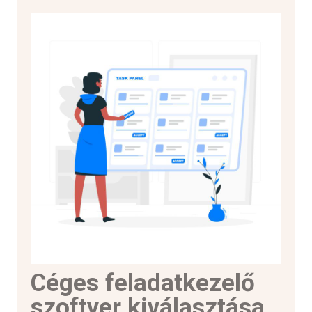
Céges feladatkezelő
szoftver kiválasztása