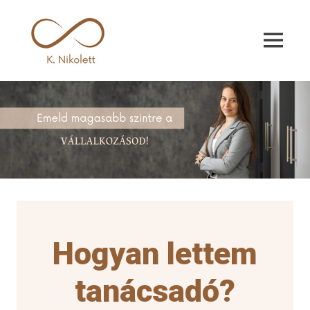
Kemenczés
Nikolett
Kemenczés
Nikolett
Hogyan lettem
tanácsadó?