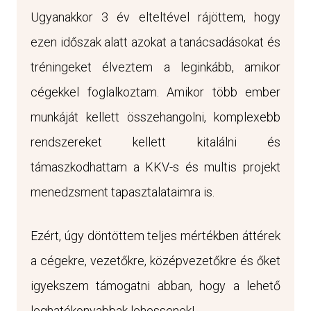
Ugyanakkor 3 év elteltével rájöttem, hogy
ezen időszak alatt azokat a tanácsadásokat és
tréningeket élveztem a leginkább, amikor
cégekkel foglalkoztam. Amikor több ember
munkáját kellett összehangolni, komplexebb
rendszereket kellett kitalálni és
támaszkodhattam a KKV-s és multis projekt
menedzsment tapasztalataimra is.
Ezért, úgy döntöttem teljes mértékben áttérek
a cégekre, vezetőkre, középvezetőkre és őket
igyekszem támogatni abban, hogy a lehető
leghatékonyabbak lehessenek!