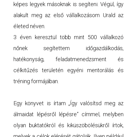
képes legyek másoknak is segíteni. Végül, így
alakult meg az első vállalkozásom Urald az
életed néven.
3 éven keresztül több mint 500 vállalkozó
nőnek segítettem időgazdálkodás,
hatékonyság, feladatmenedzsment és
célkitűzés területén egyéni mentorálás és
tréning formájában.
Egy könyvet is írtam „Így valósítsd meg az
álmaidat lépésről lépésre” címmel, melyben
olyan buktatókról és kiküszöbölésükről írtok,
melyek a célok elérését gátolják. Ilyen például