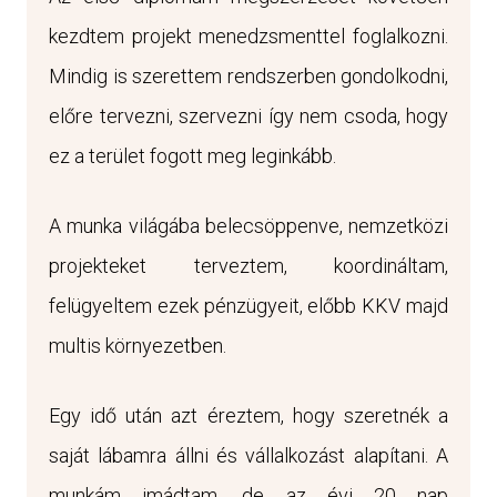
kezdtem projekt menedzsmenttel foglalkozni.
Mindig is szerettem rendszerben gondolkodni,
előre tervezni, szervezni így nem csoda, hogy
ez a terület fogott meg leginkább.
A munka világába belecsöppenve, nemzetközi
projekteket terveztem, koordináltam,
felügyeltem ezek pénzügyeit, előbb KKV majd
multis környezetben.
Egy idő után azt éreztem, hogy szeretnék a
saját lábamra állni és vállalkozást alapítani. A
munkám imádtam, de az évi 20 nap