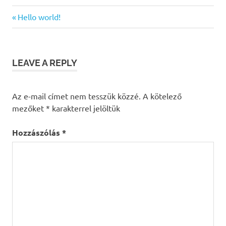
Previous
Bejegyzés
Hello world!
Post:
navigáció
LEAVE A REPLY
Az e-mail címet nem tesszük közzé.
A kötelező
mezőket
*
karakterrel jelöltük
Hozzászólás
*